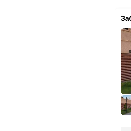
де
бол
Сч
ши
Ед
ме
как
За
Ка
ра
Во
са
Чт
ва
пр
де
ко
со
по
де
Дл
ус
ув
да
ог
за
Ес
сто
ок
на
Одн
пок
так
дан
с
п
мен
по
со