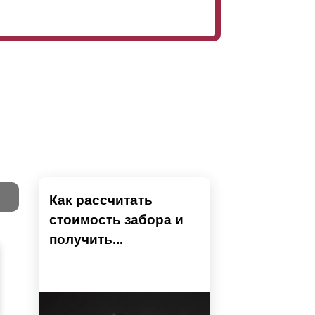
Как рассчитать
стоимость забора и
Тест
получить...
Секци
Высок
Наши 
Выбра
Вы
напол
показ
детски
преды
устан
не тр
Ошиби
модел
Тестов
Вы б
проем
высчи
монта
может
разр
столб
приме
поско
испол