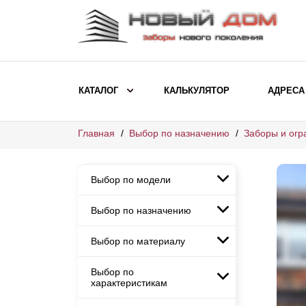
КАТАЛОГ
КАЛЬКУЛЯТОР
АДРЕСА
Главная
Выбор по назначению
Заборы и огр
ВЫБОР ПО МОДЕЛИ
Заборы Ранчо
Выбор по модели
Заборы Хай-тек
Заборы Классика
Выбор по назначению
Заборы Ранчо
Заборы Жалюзи
Заборы Хай-тек
Выбор по материалу
Заборы и ограждения для
Заборы Классика
детских садов
ВЫБОР ПО НАЗНАЧЕНИЮ
Заборы Жалюзи
Выбор по
Заборы с кирпичными столбами
Заборы для дачи
характеристикам
Заборы и ограждения для детских
Заборы из евроштакетника
Элитные заборы для коттеджей
садов