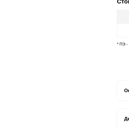
Сто
* ПЭ 
О
Пр
Д
лу
кр