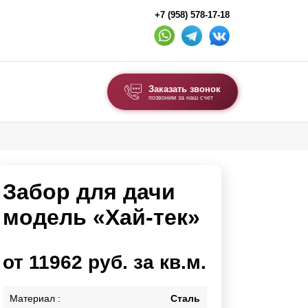
+7 (958) 578-17-18
Заказать звонок
позвоним за наш счет
ВЫБОР ПО ТИПУ
Модульные заборы и ограждения
Забор для дачи
Комбинированные заборы
Секционные заборы
модель «Хай-тек»
ВОРОТА И КАЛИТКИ
от 11962 руб. за кв.м.
Ворота откатные
Ворота распашные
Материал :
Сталь
Ворота складные гармошка