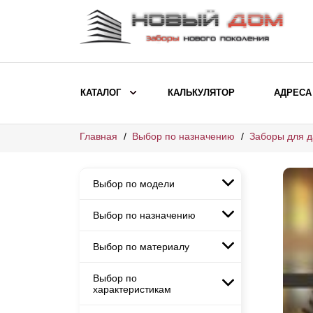
КАТАЛОГ
КАЛЬКУЛЯТОР
АДРЕСА
Главная
Выбор по назначению
Заборы для д
ВЫБОР ПО МОДЕЛИ
Заборы Ранчо
Выбор по модели
Заборы Хай-тек
Заборы Классика
Выбор по назначению
Заборы Ранчо
Заборы Жалюзи
Заборы Хай-тек
Выбор по материалу
Заборы и ограждения для
Заборы Классика
детских садов
ВЫБОР ПО НАЗНАЧЕНИЮ
Заборы Жалюзи
Выбор по
Заборы с кирпичными столбами
Заборы для дачи
характеристикам
Заборы и ограждения для детских
Заборы из евроштакетника
Элитные заборы для коттеджей
садов