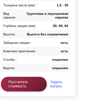
Толщина листа (мм) :
1,5 - 30
Каркасы ворот
Калитки
Вид
Грунтовка и порошковая
Входные группы
окраски :
окраска
Глубина секции (мм) :
30; 40; 60
ВСЕ ДЛЯ ЗАБОРА
Высота :
Высота без ограничения
Панели для забора
Заборная секция :
есть
Комплект крепления :
есть
Столбы :
опционно
Ворота :
опционно
Рассчитать
Задать
стоимость
вопрос