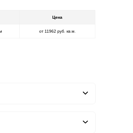
Цена
мм
от 11962 руб. кв.м.
ваш прекрасный вкус и стремление ко всему
ля установки на дачных участках. Если вы
«Хай-тек». Секции выполнены из стали и