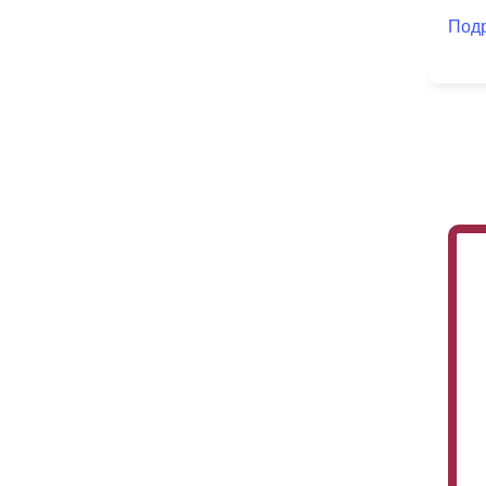
и 
Под