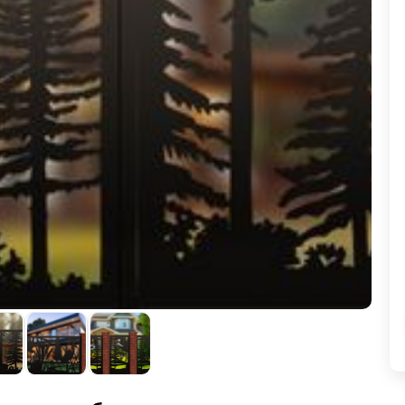
ВЫБОР ПО ХАРАКТЕРИСТИКАМ
Горизонтальные заборы
Высокие заборы
Красивые, дизайнерские заборы
ВЫБОР ПО СПОСОБУ МОНТАЖА
Заборы под ключ
Готовые заборы
Комплекты заборов-лего "сделай сам"
Быстровозводимые заборы