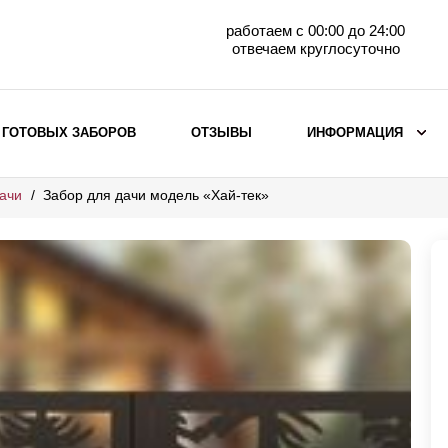
работаем с 00:00 до 24:00
отвечаем круглосуточно
 ГОТОВЫХ ЗАБОРОВ
ОТЗЫВЫ
ИНФОРМАЦИЯ
ачи
Забор для дачи модель «Хай-тек»
ВЫБОР ПО МАТЕРИАЛУ
Заборы с кирпичными столбами
Заборы из евроштакетника
горизонтального
Металлические заборы для дачи
Забор жалюзи с кирпичными столбами
Металлические заборы
Металлические ограждения