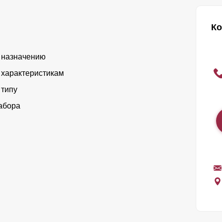
Ко
 назначению
 характеристикам
 типу
абора