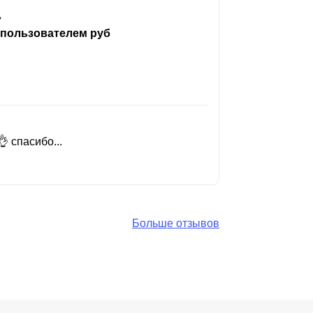
ь
 пользователем руб
 спасибо...
Добрый день
Читать вес
Больше отзывов