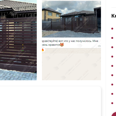
ВЫБОР ПО ХАРАКТЕРИСТИКАМ
Горизонтальные заборы
К
Высокие заборы
Красивые, дизайнерские заборы
ВЫБОР ПО СПОСОБУ МОНТАЖА
Заборы под ключ
Готовые заборы
Комплекты заборов-лего "сделай сам"
Быстровозводимые заборы