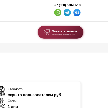
+7 (958) 578-17-18
Заказать звонок
позвоним за наш счет
ВЫБОР ПО ТИПУ
Модульные заборы и ограждения
Комбинированные заборы
Секционные заборы
ВОРОТА И КАЛИТКИ
Стоимость
скрыто пользователем руб
Ворота откатные
Сроки
Ворота распашные
1 дня
Ворота складные гармошка