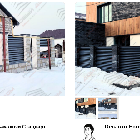
е-жалюзи Стандарт
Отзыв от Евг