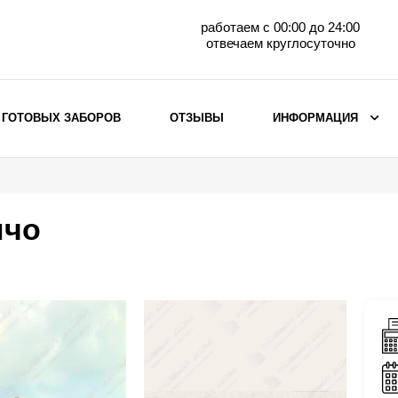
работаем с 00:00 до 24:00
отвечаем круглосуточно
 ГОТОВЫХ ЗАБОРОВ
ОТЗЫВЫ
ИНФОРМАЦИЯ
ВЫБОР ПО МАТЕРИАЛУ
Заборы с кирпичными столбами
нчо
Заборы из евроштакетника
горизонтального
Металлические заборы для дачи
Забор жалюзи с кирпичными столбами
Металлические заборы
Металлические ограждения