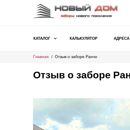
КАТАЛОГ
КАЛЬКУЛЯТОР
АДРЕСА
Главная
Отзыв о заборе Ранчо
ВЫБОР ПО МОДЕЛИ
Заборы Ранчо
Отзыв о заборе Ра
Заборы Хай-тек
Заборы Классика
Заборы Жалюзи
ВЫБОР ПО НАЗНАЧЕНИЮ
Заборы и ограждения для детских
садов