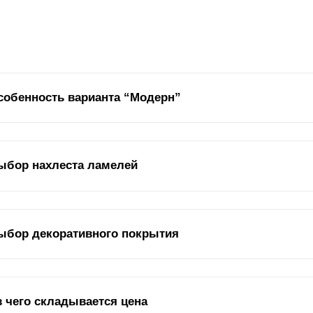
собенность варианта “Модерн”
казчикам, которым важно, чтобы забор выглядел презентабельно с 
ыбор нахлеста ламелей
одерн». Данная модель подойдет для ограждения между соседскими
ороны забора были «лицевыми». Если владелец желает, чтобы забор
снаружи, эта модель ограждения подойдет как нельзя лучше.
 такое нахлест, и на что он может влиять?
Ламели
в секции забора 
ыбор декоративного покрытия
уг к другу, либо внахлест с различным шагом установки. Важные э
 которые может влиять нахлест – это угол обзора и дизайн. Чем бо
змещено в секции. Угол забора меняется в соответствии с увеличе
ньше угол обзора.
смотря на название, декоративное покрытие выполняет не только 
з чего складывается цена
 коррозии. Благодаря этому покрытию, забор прослужит много лет. 