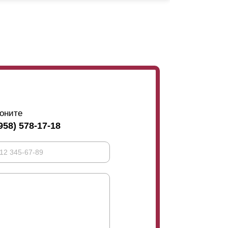
апомним, что данная величина напрямую
должны быть секции. Заборная конструкция
, презентабельно. Но даже если заказчик
жется на эксплуатационных характеристиках.
кции 50мм; высота 87мм – глубина 60мм;
 попросите менеджеров продемонстрировать
и есть на странице чуть ниже.
оните
958) 578-17-18