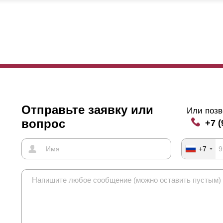
 и в других вариантах, заказчик может выбрать высоту
ламелей
. Н
язана с глубиной секции: чем больше высота
ламелей
, тем глубже 
амелями
максимальной высоты будет выглядеть массивно, объемно
даст предпочтение
ламелям
минимальной высоты, это никак не ска
отношение величин следующее: высота
ламели
73мм – глубина се
сота 105мм – глубина 80мм. Чтобы сделать окончательный выбор,
разцы. Схематическое изображение сочетания
ламелей
с профилям
Отправьте заявку или
Или позв
вопрос
+7 (
+7