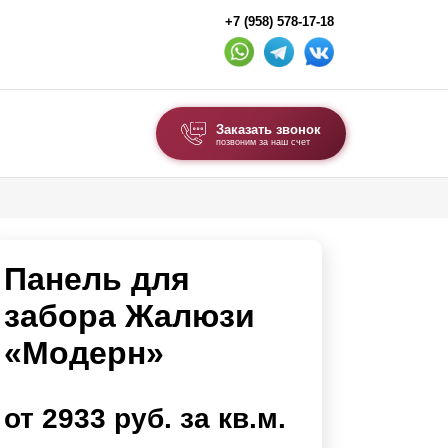
+7 (958) 578-17-18
Заказать звонок
позвоним за наш счет
ВЫБОР ПО ТИПУ
Модульные заборы и ограждения
Панель для
Комбинированные заборы
Секционные заборы
забора Жалюзи
«Модерн»
ВОРОТА И КАЛИТКИ
Ворота откатные
от 2933 руб. за кв.м.
Ворота распашные
Ворота складные гармошка