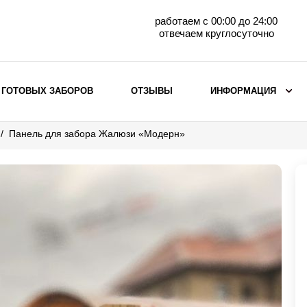
работаем с 00:00 до 24:00
отвечаем круглосуточно
 ГОТОВЫХ ЗАБОРОВ
ОТЗЫВЫ
ИНФОРМАЦИЯ
Панель для забора Жалюзи «Модерн»
ВЫБОР ПО МАТЕРИАЛУ
Заборы с кирпичными столбами
Заборы из евроштакетника
горизонтального
Металлические заборы для дачи
Забор жалюзи с кирпичными столбами
Металлические заборы
Металлические ограждения