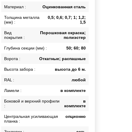
Каркасы ворот
Материал :
Оцинкованная сталь
Калитки
Толщина металла
0,5; 0,6; 0,7; 1; 1,2;
Входные группы
(мм) :
1,5
Вид
Порошковая окраска;
покрытия :
полиэстер
ВСЕ ДЛЯ ЗАБОРА
Глубина секции (мм) :
50; 60; 80
Панели для забора
Ворота :
Откатные; распашные
Высота забора :
высота до 6 м.
RAL :
любой
Ламели :
в комплекте
Боковой и верхний профили
в
:
комплекте
Центральная усиливающая
опционно
планка :
Заклепки :
есть