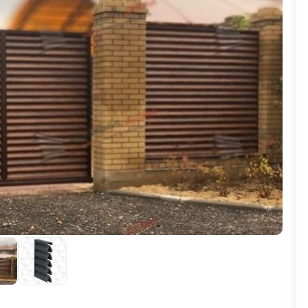
ВЫБОР ПО ХАРАКТЕРИСТИКАМ
Горизонтальные заборы
Высокие заборы
Красивые, дизайнерские заборы
ВЫБОР ПО СПОСОБУ МОНТАЖА
Заборы под ключ
Готовые заборы
Комплекты заборов-лего "сделай сам"
Быстровозводимые заборы