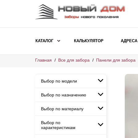
КАТАЛОГ
КАЛЬКУЛЯТОР
АДРЕСА
Главная
Все для забора
Панели для забора
ВЫБОР ПО МОДЕЛИ
Заборы Ранчо
Выбор по модели
Заборы Хай-тек
Заборы Классика
Выбор по назначению
Заборы Ранчо
Заборы Жалюзи
Заборы Хай-тек
Выбор по материалу
Заборы и ограждения для
Заборы Классика
детских садов
ВЫБОР ПО НАЗНАЧЕНИЮ
Заборы Жалюзи
Выбор по
Заборы с кирпичными столбами
Заборы для дачи
характеристикам
Заборы и ограждения для детских
Заборы из евроштакетника
Элитные заборы для коттеджей
садов