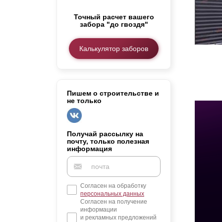
Заборы для дачи
Точный расчет вашего
Элитные заборы для коттеджей
забора "до гвоздя"
Заборы и ограждения для школ
Забор на участок 10 соток
Калькулятор заборов
Заборы и ограждения для дома
Пишем о строительстве и
не только
Получай рассылку на
почту, только полезная
информация
Согласен на обработку
персональных данных
Согласен на получение
информации
и рекламных предложений