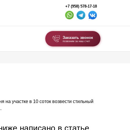
+7 (958) 578-17-18
Заказать звонок
позвоним за наш счет
ВЫБОР ПО ТИПУ
Модульные заборы и ограждения
Комбинированные заборы
Секционные заборы
дня на участке в 10 соток возвести стильный
ВОРОТА И КАЛИТКИ
.
Ворота откатные
Ворота распашные
 ниже написано в статье,
Ворота складные гармошка