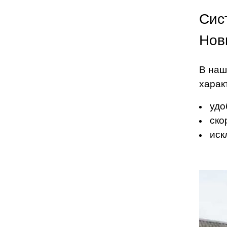
Сис
Нов
В наш
харак
удо
ско
иск