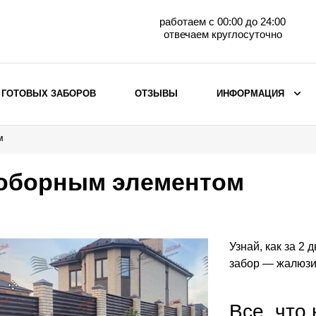
работаем с 00:00 до 24:00
отвечаем круглосуточно
 ГОТОВЫХ ЗАБОРОВ
ОТЗЫВЫ
ИНФОРМАЦИЯ
м
ВЫБОР ПО МАТЕРИАЛУ
Заборы с кирпичными столбами
оборным элементом
Заборы из евроштакетника
горизонтального
Металлические заборы для дачи
Забор жалюзи с кирпичными столбами
Узнай, как за 2 
Металлические заборы
забор — жалюзи
Металлические ограждения
Все, что