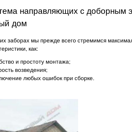
тема направляющих с доборным э
ый дом
их заборах мы прежде всего стремимся максима
теристики, как:
бство и простоту монтажа;
рость возведения;
лючение любых ошибок при сборке.