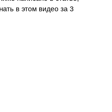
Каркасы ворот
нать в этом видео за 3
Калитки
Входные группы
ВСЕ ДЛЯ ЗАБОРА
Панели для забора