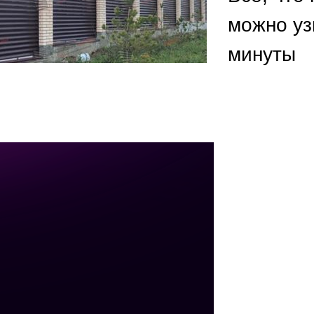
ВЫБОР ПО ХАРАКТЕРИСТИКАМ
можно уз
Горизонтальные заборы
минуты
Высокие заборы
Красивые, дизайнерские заборы
ВЫБОР ПО СПОСОБУ МОНТАЖА
Заборы под ключ
Готовые заборы
Комплекты заборов-лего "сделай сам"
Быстровозводимые заборы