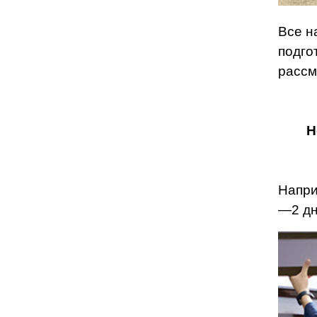
Все н
подго
рассм
Н
Напри
—2 дн